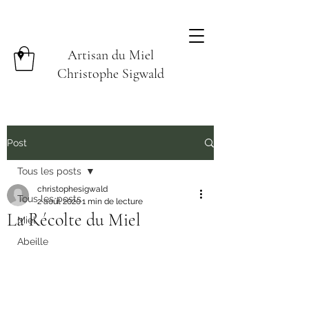
Artisan du Miel
Christophe Sigwald
Post
Tous les posts
christophesigwald
Tous les posts
2 août 2020
1 min de lecture
La Récolte du Miel
Miel
Abeille