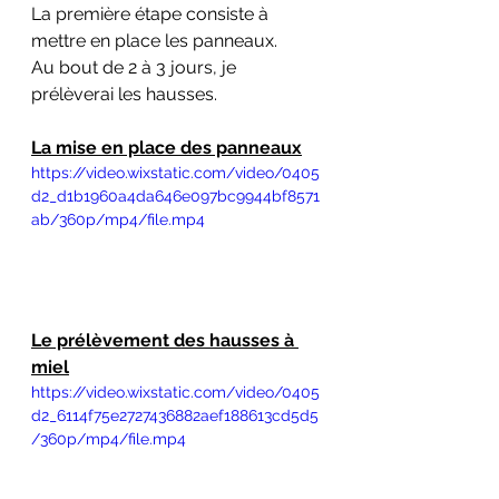
La première étape consiste à 
mettre en place les panneaux.
Au bout de 2 à 3 jours, je 
prélèverai les hausses.
La mise en place des panneaux
https://video.wixstatic.com/video/0405
d2_d1b1960a4da646e097bc9944bf8571
ab/360p/mp4/file.mp4
Le prélèvement des hausses à 
miel
https://video.wixstatic.com/video/0405
d2_6114f75e2727436882aef188613cd5d5
/360p/mp4/file.mp4